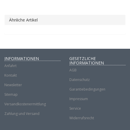
Ähnliche Artikel
INFORMATIONEN
GESETZLICHE
INFORMATIONEN
Anfahrt
AGB
Kontakt
Datenschutz
Newsletter
Garantiebedingungen
Sitemap
Impressum
Versandkostenermittlung
Service
Zahlung und Versand
Widerrufsrecht