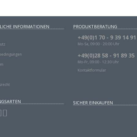
LICHE INFORMATIONEN
PRODUKTBERATUNG
+49(0)1 70 - 9 39 14 91
Mo-Sa, 09:00 - 20:00 Uhr
utz
bedingungen
+49(0)28 58 - 91 89 35
Mo-Fr, 09:00 - 12:30 Uhr
um
Kontaktformular
srecht
NGSARTEN
SICHER EINKAUFEN