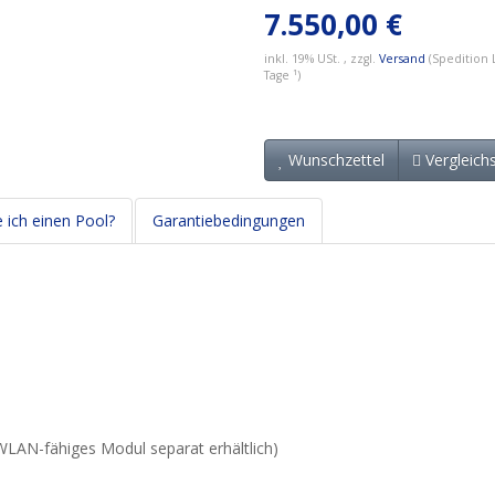
7.550,00 €
inkl. 19% USt. , zzgl.
Versand
(Spedition L
Tage ¹)
Wunschzettel
Vergleichs
e ich einen Pool?
Garantiebedingungen
WLAN-fähiges Modul separat erhältlich)