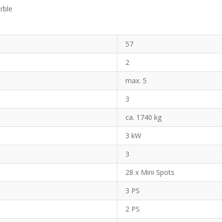
arble
57
2
max. 5
3
ca. 1740 kg
3 kW
3
28 x Mini Spots
3 PS
2 PS