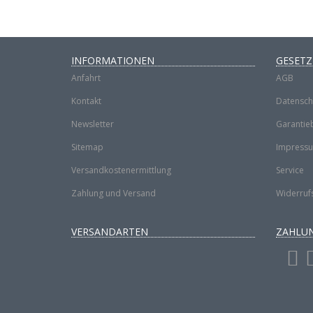
INFORMATIONEN
GESETZ
Anfahrt
AGB
Kontakt
Datensch
Newsletter
Garantie
Sitemap
Impress
Versandkostenermittlung
Service
Zahlung und Versand
Widerruf
VERSANDARTEN
ZAHLU