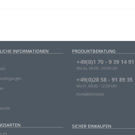
LICHE INFORMATIONEN
PRODUKTBERATUNG
+49(0)1 70 - 9 39 14 91
Mo-Sa, 09:00 - 20:00 Uhr
utz
bedingungen
+49(0)28 58 - 91 89 35
Mo-Fr, 09:00 - 12:30 Uhr
um
Kontaktformular
srecht
NGSARTEN
SICHER EINKAUFEN