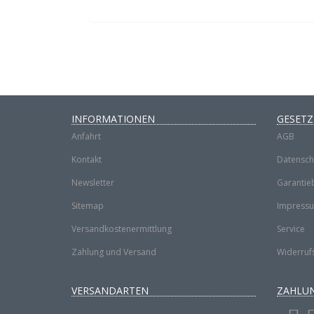
INFORMATIONEN
GESETZ
Anfahrt
AGB
Kontakt
Datensch
Newsletter
Garantie
Sitemap
Impress
Versandkostenermittlung
Service
Zahlung und Versand
Widerruf
VERSANDARTEN
ZAHLU