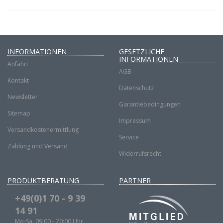
INFORMATIONEN
GESETZLICHE
INFORMATIONEN
Anfahrt
AGB
Kontakt
Datenschutz
Newsletter
Garantiebedingungen
Sitemap
Impressum
Versandkostenermittlung
Service
Zahlung und Versand
Widerrufsrecht
PRODUKTBERATUNG
PARTNER
+49(0)1 70 - 9 39
14 91
Mo-Sa, 09:00 - 20:00 Uhr