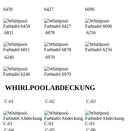
6459
6427
6696
6811
6878
6256
6240
6970
WHIRLPOOLABDECKUNG
C-01
C-02
C-03
C-04
C-05
C-06