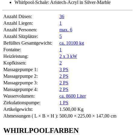
Whirlpool-Schale: Aristech-Acryl in Silver-Marble
Anzahl Düsen:
36
Anzahl Liegen:
1
Anzahl Personen:
max. 6
Anzahl Sitzplätze:
5
Befülltes Gesamtgewicht:
ca. 10100 kg
Fontaine:
1
Heizleistung:
2 x 3 kW
Kopfkissen:
2
Massagepumpe 1:
3 PS
Massagepumpe 2:
2 PS
Massagepumpe 3:
2 PS
Massagepumpe 4:
2 PS
Wasservolumen:
ca. 8600 Liter
Zirkulationspumpe:
1 PS
Artikelgewicht:
1.500,00
Kg
Abmessungen ( L × B × H ):
500,00 × 225,00 × 147,00 cm
WHIRLPOOLFARBEN